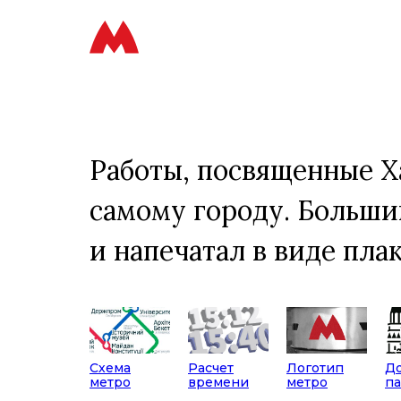
Работы, посвященные Х
самому городу. Большин
и напечатал в виде плак
Схема
Расчет
Логотип
До
метро
времени
метро
п